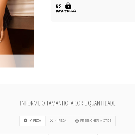
R$
para revenda
INFORME O TAMANHO, A COR E QUANTIDADE
+1 PEÇA
-1 PEÇA
PREENCHER A QTDE