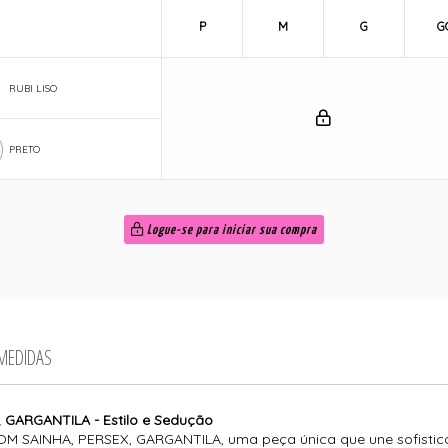
P
M
G
G
RUBI LISO
PRETO
Logue-se para iniciar sua compra
 MEDIDAS
GARGANTILA - Estilo e Sedução
 SAINHA, PERSEX, GARGANTILA, uma peça única que une sofisticaç