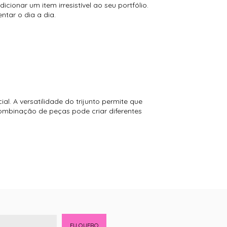
onar um item irresistível ao seu portfólio.
ntar o dia a dia.
. A versatilidade do trijunto permite que
combinação de peças pode criar diferentes
EU QUERO