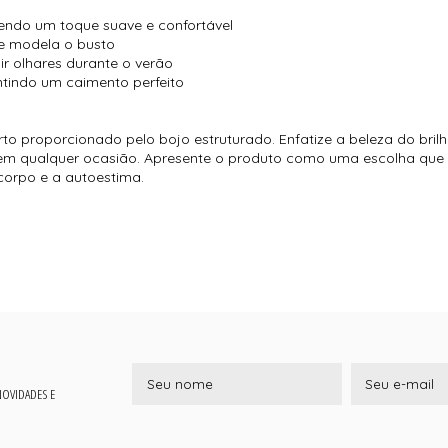
endo um toque suave e confortável
 e modela o busto
ir olhares durante o verão
tindo um caimento perfeito
rto proporcionado pelo bojo estruturado. Enfatize a beleza do bri
em qualquer ocasião. Apresente o produto como uma escolha que u
corpo e a autoestima.
 NOVIDADES E