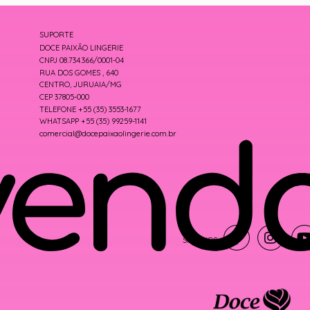
SUPORTE
DOCE PAIXÃO LINGERIE
CNPJ 08.734.366/0001-04
RUA DOS GOMES , 640
CENTRO, JURUAIA/MG
CEP 37805-000
TELEFONE +55 (35) 3553-1677
WHATSAPP +55 (35) 99259-1141
comercial@docepaixaolingerie.com.br