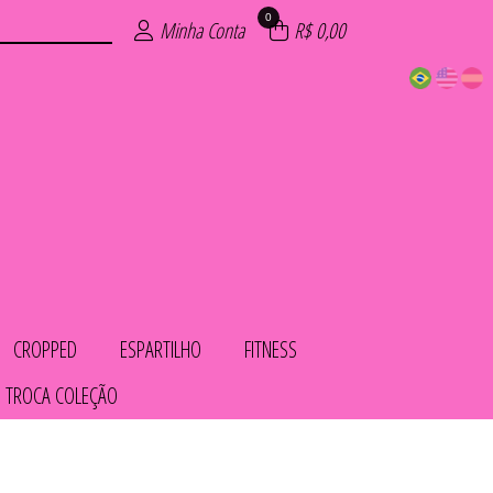
0
Minha Conta
R$ 0,00
CROPPED
ESPARTILHO
FITNESS
 TROCA COLEÇÃO
COS
IOS
LHO
OL
AS
TO
HA
ED
S