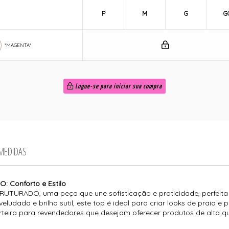
P
M
G
G
*MAGENTA*
Logue-se para iniciar sua compra
 MEDIDAS
 Conforto e Estilo
UTURADO, uma peça que une sofisticação e praticidade, perfeit
ludada e brilho sutil, este top é ideal para criar looks de praia e
rteira para revendedores que desejam oferecer produtos de alta qua