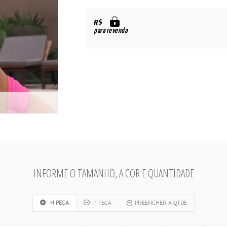
R$
para revenda
INFORME O TAMANHO, A COR E QUANTIDADE
+1 PEÇA
-1 PEÇA
PREENCHER A QTDE