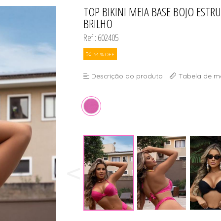
DO
TOP BIKINI MEIA BASE BOJO EST
TODOS DE #PROMOÇÃO - TR
TODOS DE MODA PR
TODOS DE PAPELAR
TODOS DE PLUS SI
TODOS DE ROBE
TODOS DE SUTIÃ
BRILHO
Ref.: 602405
54 % OFF
Descrição do produto
Tabela de m