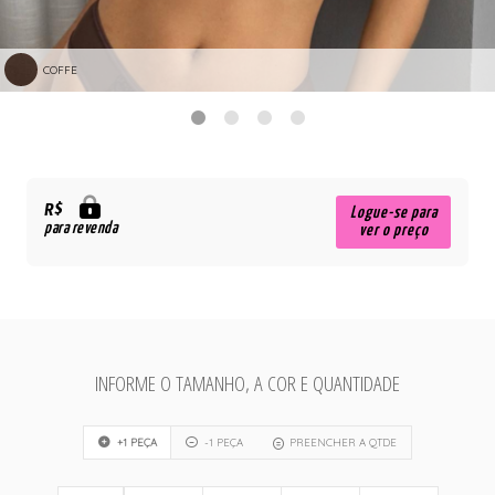
COFFE
R$
Logue-se para
para revenda
ver o preço
INFORME O TAMANHO, A COR E QUANTIDADE
+1 PEÇA
-1 PEÇA
PREENCHER A QTDE