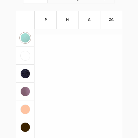
P
M
G
GG