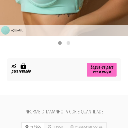
AQUARIL
R$
Logue-se para
para revenda
ver o preço
INFORME O TAMANHO, A COR E QUANTIDADE
+1 PEÇA
-1 PEÇA
PREENCHER A QTDE