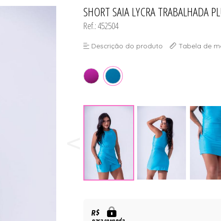
DO
SHORT SAIA LYCRA TRABALHADA PL
TODOS DE #PROMOÇÃO - TR
TODOS DE MODA PR
TODOS DE PAPELAR
TODOS DE PLUS SI
TODOS DE ROBE
TODOS DE SUTIÃ
Ref.: 452504
Descrição do produto
Tabela de m
R$