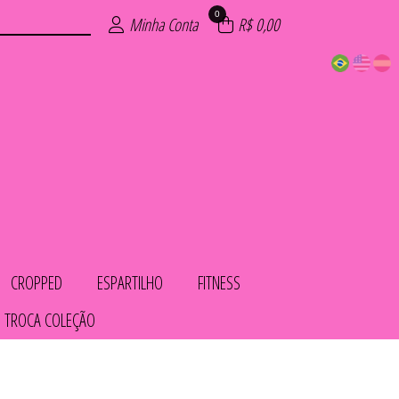
0
Minha Conta
R$ 0,00
CROPPED
ESPARTILHO
FITNESS
 TROCA COLEÇÃO
COS
IOS
LHO
OL
AS
TO
HA
ED
S