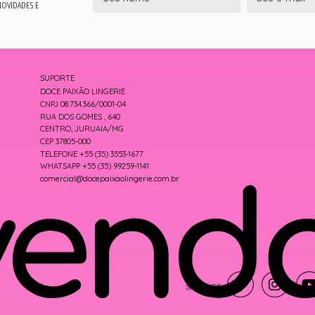
 NOVIDADES E
SUPORTE
DOCE PAIXÃO LINGERIE
CNPJ 08.734.366/0001-04
RUA DOS GOMES , 640
CENTRO, JURUAIA/MG
CEP 37805-000
TELEFONE +55 (35) 3553-1677
WHATSAPP +55 (35) 99259-1141
comercial@docepaixaolingerie.com.br