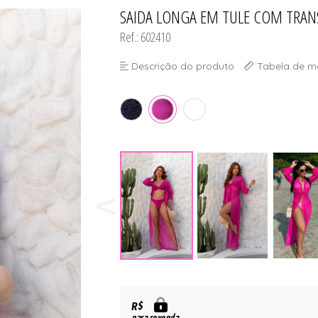
DO
SAIDA LONGA EM TULE COM TRAN
TODOS DE #PROMOÇÃO - TR
TODOS DE MODA PR
TODOS DE PAPELAR
TODOS DE PLUS SI
TODOS DE ROBE
TODOS DE SUTIÃ
Ref.: 602410
Descrição do produto
Tabela de m
R$