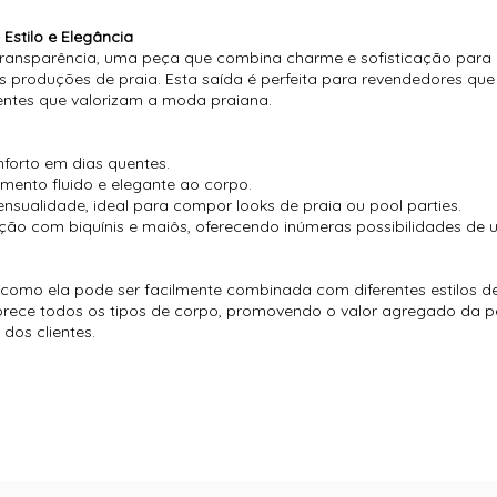
Estilo e Elegância
ansparência, uma peça que combina charme e sofisticação para 
s produções de praia. Esta saída é perfeita para revendedores qu
lientes que valorizam a moda praiana.
onforto em dias quentes.
ento fluido e elegante ao corpo.
nsualidade, ideal para compor looks de praia ou pool parties.
ção com biquínis e maiôs, oferecendo inúmeras possibilidades de u
 como ela pode ser facilmente combinada com diferentes estilos de
orece todos os tipos de corpo, promovendo o valor agregado da p
dos clientes.