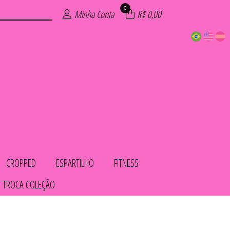
0
Minha Conta
R$ 0,00
CROPPED
ESPARTILHO
FITNESS
 TROCA COLEÇÃO
COS
IOS
LHO
OL
AS
TO
HA
ED
S