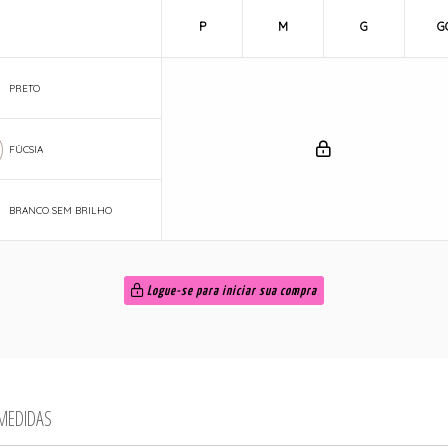
P
M
G
G
PRETO
FÚCSIA
BRANCO SEM BRILHO
Logue-se para iniciar sua compra
 MEDIDAS