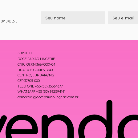
 NOVIDADES E
SUPORTE
DOCE PAIXÃO LINGERIE
CNPJ 08.734.366/0001-04
RUA DOS GOMES , 640
CENTRO, JURUAIA/MG
CEP 37805-000
TELEFONE +55 (35) 3553-1677
WHATSAPP +55 (35) 99259-1141
comercial@docepaixaolingerie.com.br