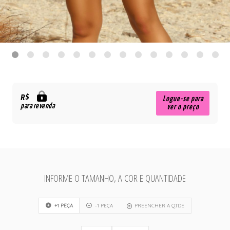
R$
Logue-se para
para revenda
ver o preço
INFORME O TAMANHO, A COR E QUANTIDADE
+1 PEÇA
-1 PEÇA
PREENCHER A QTDE