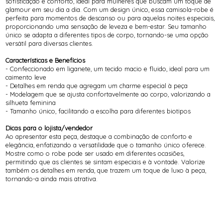
sofisticação e conforto, ideal para mulheres que buscam um toque de
glamour em seu dia a dia. Com um design único, essa camisola-robe é
perfeita para momentos de descanso ou para aquelas noites especiais,
proporcionando uma sensação de leveza e bem-estar. Seu tamanho
único se adapta a diferentes tipos de corpo, tornando-se uma opção
versátil para diversas clientes.
Características e Benefícios
- Confeccionado em liganete, um tecido macio e fluido, ideal para um
caimento leve
- Detalhes em renda que agregam um charme especial à peça
- Modelagem que se ajusta confortavelmente ao corpo, valorizando a
silhueta feminina
- Tamanho único, facilitando a escolha para diferentes biotipos
Dicas para o lojista/vendedor
Ao apresentar esta peça, destaque a combinação de conforto e
elegância, enfatizando a versatilidade que o tamanho único oferece.
Mostre como o robe pode ser usado em diferentes ocasiões,
permitindo que as clientes se sintam especiais e à vontade. Valorize
também os detalhes em renda, que trazem um toque de luxo à peça,
tornando-a ainda mais atrativa.