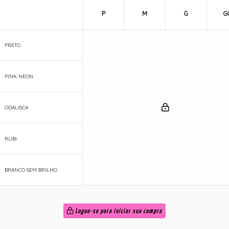
P
M
G
G
PRETO
PINK NEON
ODALISCA
RUBI
BRANCO SEM BRILHO
Logue-se para iniciar sua compra