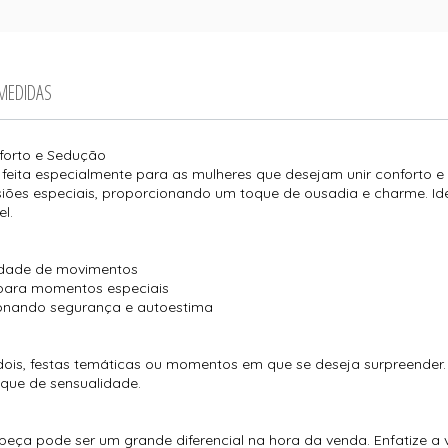
 MEDIDAS
forto e Sedução
 feita especialmente para as mulheres que desejam unir conforto 
casiões especiais, proporcionando um toque de ousadia e charme. Id
el.
berdade de movimentos
 para momentos especiais
ionando segurança e autoestima
 dois, festas temáticas ou momentos em que se deseja surpreender.
oque de sensualidade.
 peça pode ser um grande diferencial na hora da venda. Enfatize a 