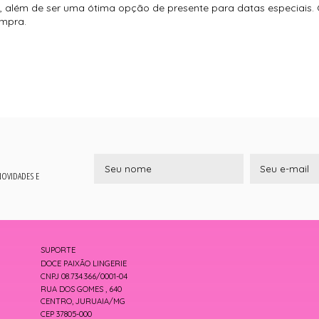
ões, além de ser uma ótima opção de presente para datas especiai
ompra.
 NOVIDADES E
SUPORTE
DOCE PAIXÃO LINGERIE
CNPJ 08.734.366/0001-04
RUA DOS GOMES , 640
CENTRO, JURUAIA/MG
CEP 37805-000