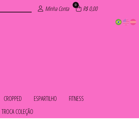
0
Minha Conta
R$ 0,00
CROPPED
ESPARTILHO
FITNESS
 TROCA COLEÇÃO
COS
IOS
LHO
OL
AS
TO
HA
ED
S