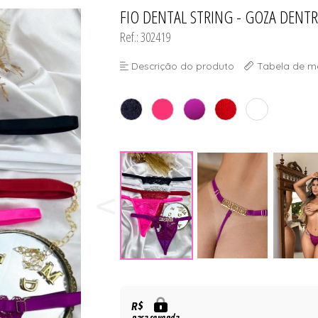
DO
FIO DENTAL STRING - GOZA DENT
TODOS DE #PROMOÇÃO - TR
TODOS DE MODA PR
TODOS DE PAPELAR
TODOS DE PLUS SI
TODOS DE ROBE
TODOS DE SUTIÃ
Ref.: 302419
Descrição do produto
Tabela de m
R$