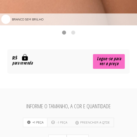
BRANCO SEM BRILHO
R$
Logue-se para
para revenda
ver o preço
INFORME O TAMANHO, A COR E QUANTIDADE
+1 PEÇA
-1 PEÇA
PREENCHER A QTDE