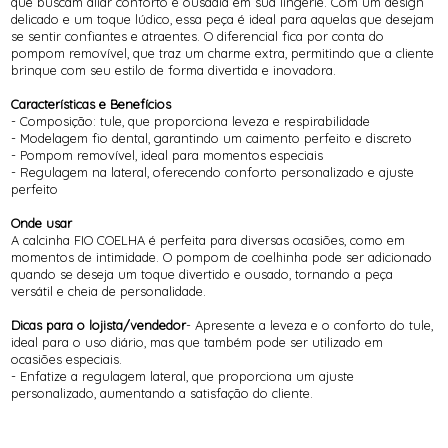
que buscam aliar conforto e ousadia em sua lingerie. Com um design
delicado e um toque lúdico, essa peça é ideal para aquelas que desejam
se sentir confiantes e atraentes. O diferencial fica por conta do
pompom removível, que traz um charme extra, permitindo que a cliente
brinque com seu estilo de forma divertida e inovadora.
Características e Benefícios
- Composição: tule, que proporciona leveza e respirabilidade
- Modelagem fio dental, garantindo um caimento perfeito e discreto
- Pompom removível, ideal para momentos especiais
- Regulagem na lateral, oferecendo conforto personalizado e ajuste
perfeito
Onde usar
A calcinha FIO COELHA é perfeita para diversas ocasiões, como em
momentos de intimidade. O pompom de coelhinha pode ser adicionado
quando se deseja um toque divertido e ousado, tornando a peça
versátil e cheia de personalidade.
Dicas para o lojista/vendedor
- Apresente a leveza e o conforto do tule,
ideal para o uso diário, mas que também pode ser utilizado em
ocasiões especiais.
- Enfatize a regulagem lateral, que proporciona um ajuste
personalizado, aumentando a satisfação do cliente.