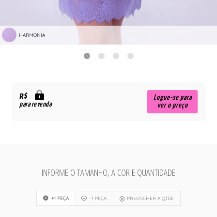
HARMONIA
R$
Logue-se para
para revenda
ver o preço
INFORME O TAMANHO, A COR E QUANTIDADE
+1 PEÇA
-1 PEÇA
PREENCHER A QTDE