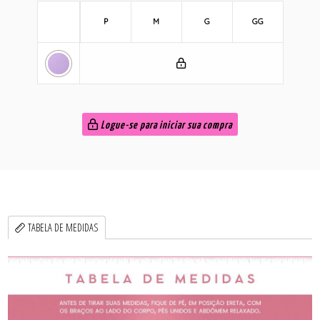
P
M
G
GG
Logue-se para iniciar sua compra
TABELA DE MEDIDAS