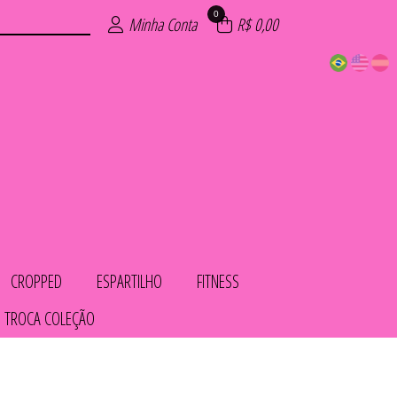
0
Minha Conta
R$ 0,00
CROPPED
ESPARTILHO
FITNESS
 TROCA COLEÇÃO
COS
IOS
LHO
OL
AS
TO
HA
ED
S