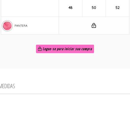
48
50
52
PANTERA
Logue-se para iniciar sua compra
 MEDIDAS