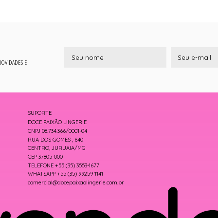
 NOVIDADES E
SUPORTE
DOCE PAIXÃO LINGERIE
CNPJ 08.734.366/0001-04
RUA DOS GOMES , 640
CENTRO, JURUAIA/MG
CEP 37805-000
TELEFONE +55 (35) 3553-1677
WHATSAPP +55 (35) 99259-1141
comercial@docepaixaolingerie.com.br