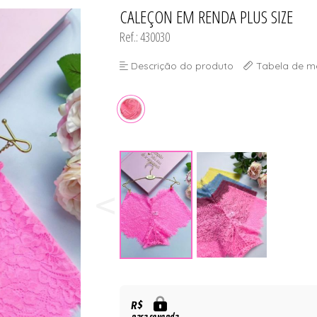
DO
CALEÇON EM RENDA PLUS SIZE
TODOS DE #PROMOÇÃO - TR
TODOS DE MODA PR
TODOS DE PAPELAR
TODOS DE PLUS SI
TODOS DE ROBE
TODOS DE SUTIÃ
Ref.: 430030
Descrição do produto
Tabela de m
R$