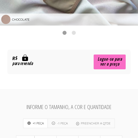
CHOCOLATE
R$
Logue-se para
para revenda
ver o preço
INFORME O TAMANHO, A COR E QUANTIDADE
+1 PEÇA
-1 PEÇA
PREENCHER A QTDE