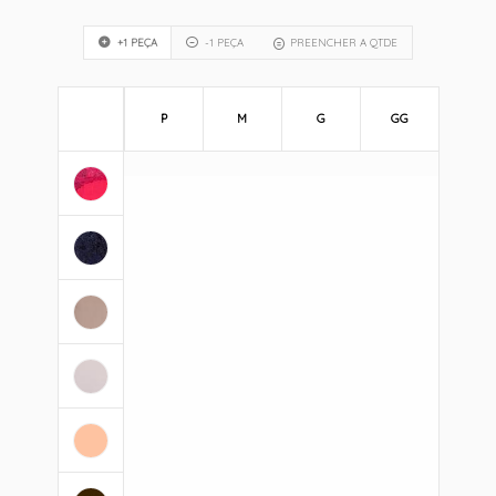
+1 PEÇA
-1 PEÇA
PREENCHER A QTDE
P
M
G
GG