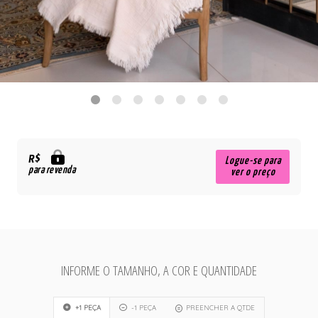
R$
Logue-se para
para revenda
ver o preço
INFORME O TAMANHO, A COR E QUANTIDADE
+1 PEÇA
-1 PEÇA
PREENCHER A QTDE