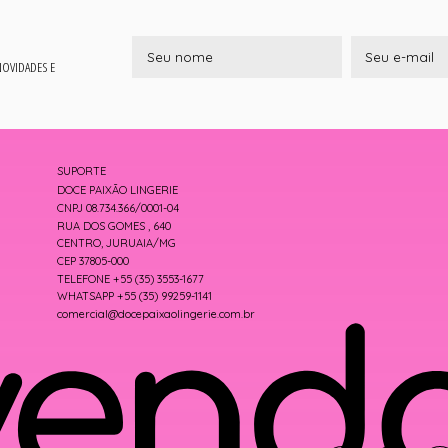
 NOVIDADES E
SUPORTE
DOCE PAIXÃO LINGERIE
CNPJ 08.734.366/0001-04
RUA DOS GOMES , 640
CENTRO, JURUAIA/MG
CEP 37805-000
TELEFONE +55 (35) 3553-1677
WHATSAPP +55 (35) 99259-1141
comercial@docepaixaolingerie.com.br