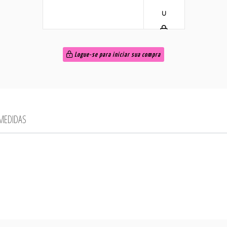
U
Logue-se para iniciar sua compra
 MEDIDAS