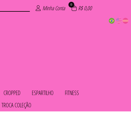
0
Minha Conta
R$ 0,00
CROPPED
ESPARTILHO
FITNESS
 TROCA COLEÇÃO
COS
IOS
LHO
OL
AS
TO
HA
ED
S