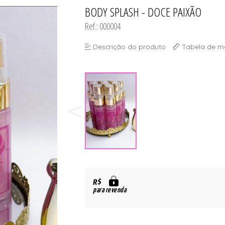
DO
BODY SPLASH - DOCE PAIXÃO
TODOS DE #PROMOÇÃO - TR
TODOS DE MODA PR
TODOS DE PAPELAR
TODOS DE PLUS SI
TODOS DE ROBE
TODOS DE SUTIÃ
Ref.: 000004
Descrição do produto
Tabela de m
R$
para revenda