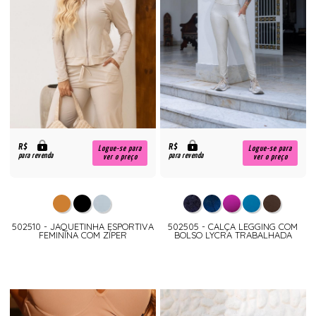
R$
R$
Logue-se para
Logue-se para
para revenda
para revenda
ver o preço
ver o preço
502510 - JAQUETINHA ESPORTIVA
502505 - CALÇA LEGGING COM
FEMININA COM ZÍPER
BOLSO LYCRA TRABALHADA