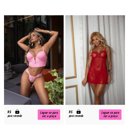
R$
R$
Logue-se para
Logue-se para
para revenda
para revenda
ver o preço
ver o preço