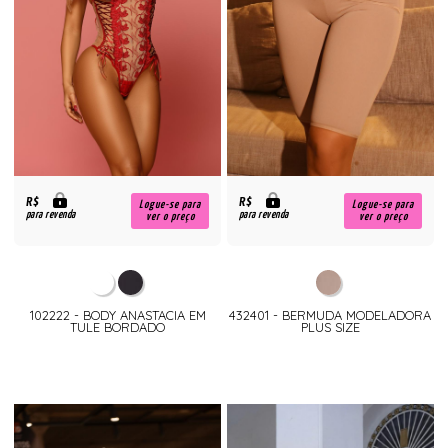
R$
R$
Logue-se para
Logue-se para
para revenda
para revenda
ver o preço
ver o preço
102222 - BODY ANASTACIA EM
432401 - BERMUDA MODELADORA
TULE BORDADO
PLUS SIZE