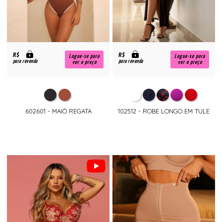
R$
R$
Logue-se para
Logue-se para
para revenda
para revenda
ver o preço
ver o preço
602601 - MAIÕ REGATA
102512 - ROBE LONGO EM TULE