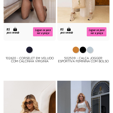
R$
R$
Logue-se para
Logue-se para
para revenda
para revenda
ver o preço
ver o preço
102620 - CORSELET EM VELUDO
502509 - CALÇA JOGGER
COM CALCINHA VIRGINIA
ESPORTIVA FEMININA COM BOLSO