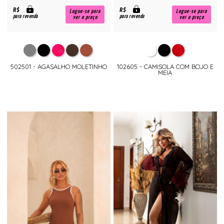
R$
R$
Logue-se para
Logue-se para
para revenda
para revenda
ver o preço
ver o preço
502501 - AGASALHO MOLETINHO
102605 - CAMISOLA COM BOJO E
MEIA