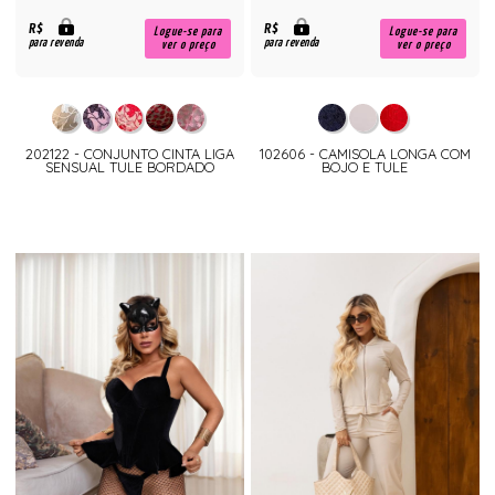
R$
R$
Logue-se para
Logue-se para
para revenda
para revenda
ver o preço
ver o preço
202122 - CONJUNTO CINTA LIGA
102606 - CAMISOLA LONGA COM
SENSUAL TULE BORDADO
BOJO E TULE