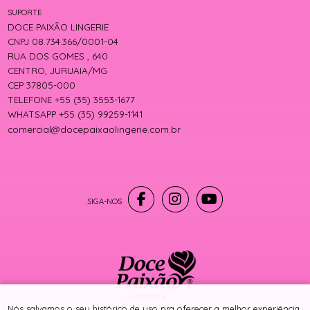
SUPORTE
DOCE PAIXÃO LINGERIE
CNPJ 08.734.366/0001-04
RUA DOS GOMES , 640
CENTRO, JURUAIA/MG
CEP 37805-000
TELEFONE +55 (35) 3553-1677
WHATSAPP +55 (35) 99259-1141
comercial@docepaixaolingerie.com.br
® TODOS DIREITOS RESERVADOS
Nós salvamos o seu histórico de uso pra oferecer a melhor experiência