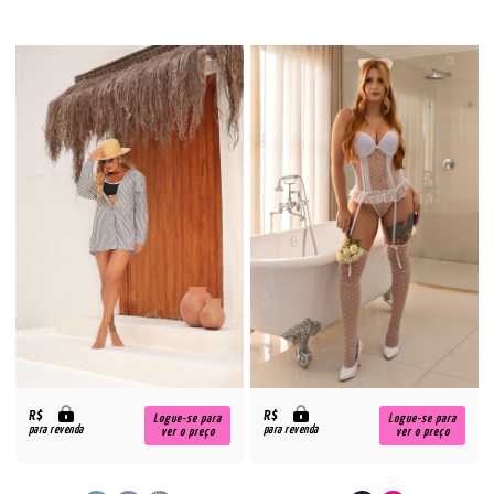
R$
R$
Logue-se para
Logue-se para
para revenda
para revenda
ver o preço
ver o preço