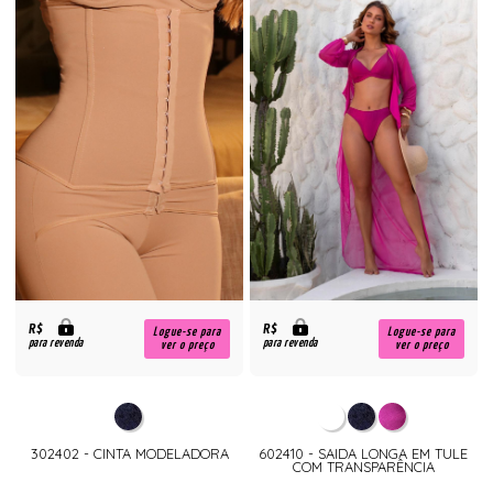
R$
R$
Logue-se para
Logue-se para
para revenda
para revenda
ver o preço
ver o preço
302402 - CINTA MODELADORA
602410 - SAIDA LONGA EM TULE
COM TRANSPARÊNCIA