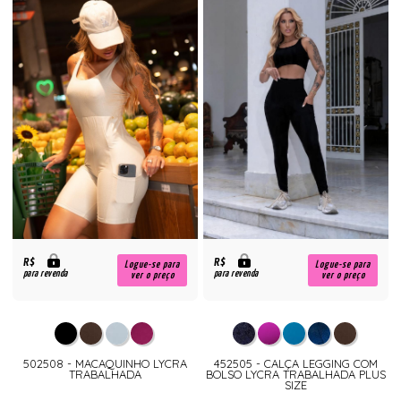
R$
R$
Logue-se para
Logue-se para
para revenda
para revenda
ver o preço
ver o preço
502508 - MACAQUINHO LYCRA
452505 - CALÇA LEGGING COM
TRABALHADA
BOLSO LYCRA TRABALHADA PLUS
SIZE