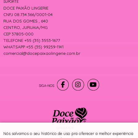
SUPORTE
DOCE PAIXÃO LINGERIE
CNPJ 08.734.366/0001-04
RUA DOS GOMES , 640
CENTRO, JURUAIA/MG
CEP 37805-000
TELEFONE +55 (35) 3553-1677
WHATSAPP +55 (35) 99259-1141
comercial@docepaixaolingerie.com.br
® TODOS DIREITOS RESERVADOS
Nós salvamos o seu histórico de uso pra oferecer a melhor experiência