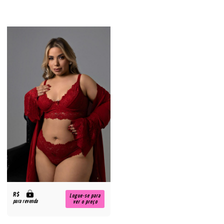
R$
Logue-se para
para revenda
ver o preço