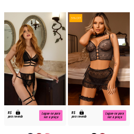
51% OFF
R$
R$
Logue-se para
Logue-se para
para revenda
para revenda
ver o preço
ver o preço