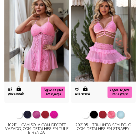
R$
R$
Logue-se para
Logue-se para
para revenda
para revenda
ver o preço
ver o preço
102111 - CAMISOLA COM DECOTE
202105 - TRIJUNTO SEM BOJO
VAZADO, COM DETALHES EM TULE
COM DETALHES EM STRAPPY
E RENDA.