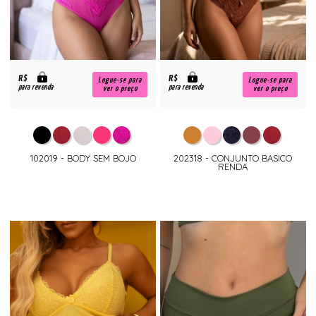
R$
R$
Logue-se para
Logue-se para
para revenda
para revenda
ver o preço
ver o preço
102019 - BODY SEM BOJO
202318 - CONJUNTO BASICO
RENDA