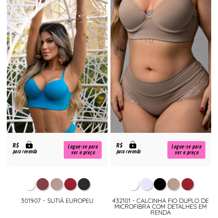
R$
R$
Logue-se para
Logue-se para
para revenda
para revenda
ver o preço
ver o preço
301907 - SUTIÃ EUROPEU
432101 - CALCINHA FIO DUPLO DE
MICROFIBRA COM DETALHES EM
RENDA