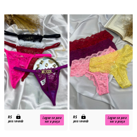
R$
R$
Logue-se para
Logue-se para
para revenda
para revenda
ver o preço
ver o preço