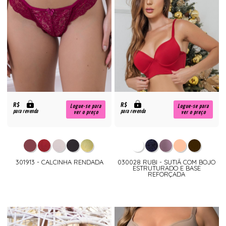
R$
R$
Logue-se para
Logue-se para
para revenda
para revenda
ver o preço
ver o preço
301913 - CALCINHA RENDADA
030028 RUBI - SUTIÃ COM BOJO
ESTRUTURADO E BASE
REFORÇADA