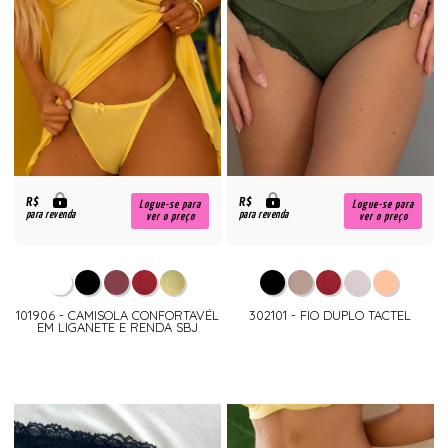
R$
R$
Logue-se para
Logue-se para
para revenda
para revenda
ver o preço
ver o preço
101906 - CAMISOLA CONFORTAVÉL
302101 - FIO DUPLO TACTEL
EM LIGANETE E RENDA SBJ