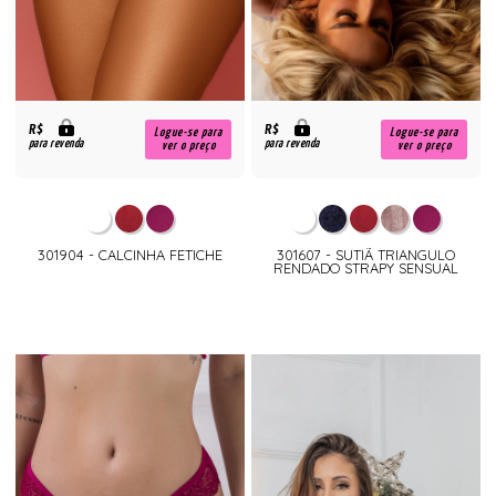
R$
R$
Logue-se para
Logue-se para
para revenda
para revenda
ver o preço
ver o preço
301904 - CALCINHA FETICHE
301607 - SUTIÃ TRIANGULO
RENDADO STRAPY SENSUAL