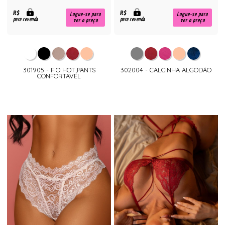
R$
R$
Logue-se para
Logue-se para
para revenda
para revenda
ver o preço
ver o preço
301905 - FIO HOT PANTS
302004 - CALCINHA ALGODÃO
CONFORTAVÉL