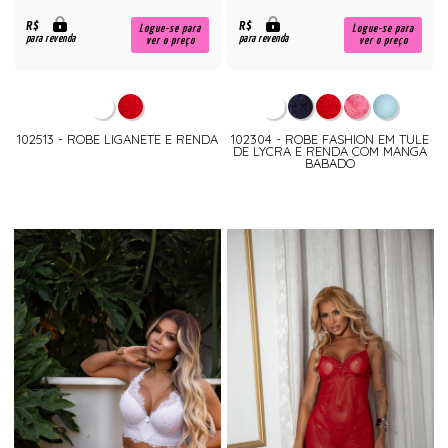
R$
R$
Logue-se para
Logue-se para
para revenda
para revenda
ver o preço
ver o preço
102513 - ROBE LIGANETE E RENDA
102304 - ROBE FASHION EM TULE
DE LYCRA E RENDA COM MANGA
BABADO