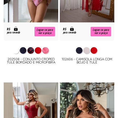
R$
R$
Logue-se para
Logue-se para
para revenda
para revenda
ver o preço
ver o preço
202508 - CONJUNTO CROPED
102606 - CAMISOLA LONGA COM
TULE BORDADO E MICROFIBRA
BOJO E TULE