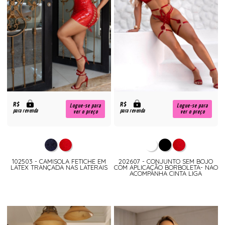
R$
R$
Logue-se para
Logue-se para
para revenda
para revenda
ver o preço
ver o preço
102503 - CAMISOLA FETICHE EM
202607 - CONJUNTO SEM BOJO
LATEX TRANÇADA NAS LATERAIS
COM APLICAÇÃO BORBOLETA- NAO
ACOMPANHA CINTA LIGA