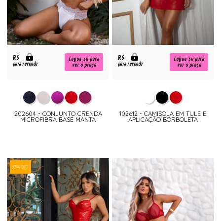
R$
R$
Logue-se para
Logue-se para
para revenda
para revenda
ver o preço
ver o preço
202604 - CONJUNTO CRENDA
102612 - CAMISOLA EM TULE E
MICROFIBRA BASE MANTA
APLICAÇÃO BORBOLETA
67% OFF