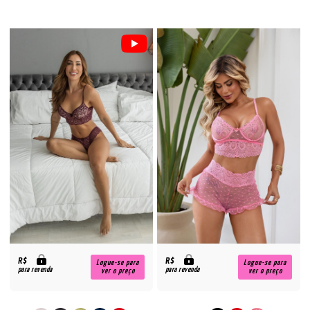
R$
R$
Logue-se para
Logue-se para
para revenda
para revenda
ver o preço
ver o preço