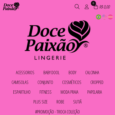
0
R$ 0,00
ACESSORIOS
BABY DOOL
BODY
CALCINHA
TODOS DE ACESSORIOS
TODOS DE BABY DOOL
TODOS DE BODY
TODOS DE CALCINHA
CAMISOLAS
CONJUNTO
COSMÉTICOS
CROPPED
ACESSÓRIOS
BABY DOLL E PIJAMAS
BODY
CALCINHA ALGODÃO
BERMUDA & SHORTH
CALCINHA EM MICROFIBRA
TODOS DE CAMISOLAS
TODOS DE CONJUNTO
TODOS DE COSMÉTICOS
TODOS DE CROPPED
ESPARTILHO
FITNESS
MODA PRAIA
PAPELARIA
MEIAS
CALCINHA FIO DENTAL
CAMISOLA - ROBE
CONJUNTO SENSUAL
COSMÉTICOS
CROOPED
MODELADORES
CALCINHA PALA ALTA
TODOS DE ACESSORIOS
TODOS DE BABY DOOL
TODOS DE CALCINHA
TODOS DE BODY
CAMISOLA FETICHE
CONJUNTOS COM BOJO
TODOS DE ESPARTILHO
TODOS DE FITNESS
TODOS DE MODA PRAIA
TODOS DE PAPELARIA
CALCINHAS
PLUS SIZE
ROBE
SUTIÃ
CONJUNTOS SEM BOJO
ESPARTILHOS E CORSELETS
AGASALHOS & COLETES
BIQUINI ARO INTEIRO
ACESSÓRIOS
CALESSOM CONFORTAVEL
TRIJUNTO FETICHE
TODOS DE COSMÉTICOS
TODOS DE CAMISOLAS
TODOS DE CONJUNTO
TODOS DE CROPPED
BERMUDA & SHORTH
BIQUÍNIS
PAPELARIA
TODOS DE PLUS SIZE
TODOS DE ROBE
TODOS DE SUTIÃ
FIO DENTAL CONFORTO
#PROMOÇÃO - TROCA COLEÇÃO
FITNESS
CALÇA E SHORTS SAÍDA
BABY DOLL E PIJAMAS
CAMISOLA - ROBE
MEIA TAÇA
FIO DENTAL FETICHE