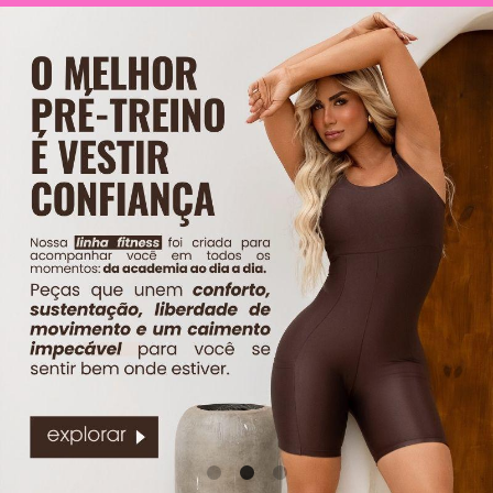
LEGGING & CALÇAS
CALCINHA BIKINI
TODOS DE MODA PRAIA
TODOS DE ESPARTILHO
TODOS DE PAPELARIA
TODOS DE FITNESS
BERMUDA & SHORTH
MODELADORES
FIO DENTAL HOT PANT
TODOS DE #PROMOÇÃO - TROCA
MACAQUINHO
MAIÔS
COLEÇÃO
BODY
NADADOR REFORÇADO
FIO DENTAL SENSUAL
TOP FITNESS
RIPLE
BABY DOLL E PIJAMAS
CALCINHA EM MICROFIBRA
SUTIÃ CONFORTO REFORÇADO
TODOS DE PLUS SIZE
TODOS DE SUTIÃ
TODOS DE ROBE
KIT DE CALCINHAS
SAIDA DE PRAIA
BERMUDA & SHORTH
CALCINHA FIO DENTAL
SUTIÃ EFEITO SILICONE
SAIDA DE PRAIA EM LESE
BIKINIS
TODOS DE #PROMOÇÃO - TROCA
CALCINHAS
SUTIÃ REFORÇADO
COLEÇÃO
TANGA BIKINI
BIQUINI ARO INTEIRO
CAMISOLA - ROBE
TOMARA QUE CAIA
TOPS DE BIKINI
BODY
CONJUNTO SENSUAL
TRIANGULO
CALCINHA BIKINI
CONJUNTOS COM BOJO
CALCINHAS
CONJUNTOS SEM BOJO
CAMISOLA - ROBE
CROOPED
CAMISOLA FETICHE
MAIÔS
CONJUNTO SENSUAL
MODELADORES
CONJUNTOS COM BOJO
SUTIÃS AVULSOS
CROOPED
TOPS DE BIKINI
MAIÔS
TRIJUNTO FETICHE
MEIAS
SAIDA DE PRAIA
SAIDA DE PRAIA EM LESE
TANGA BIKINI
TOMARA QUE CAIA
TOPS DE BIKINI
TRIANGULO
TRIJUNTO FETICHE