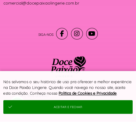
comercial@docepaixaolingerie.com.br
® TODOS DIREITOS RESERVADOS
Nós salvamos o seu histórico de uso pra oferecer a melhor experiência
na Doce Paixão Lingerie. Quando você navega no nosso site, aceita
esta condição. Conheça nossa
Política de Cookies e Privacidade
.
SITE 100% SEGURO
PLATAFORMA B2B
ACEITAR E FECHAR