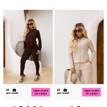
R$
R$
Logue-se para
Logue-se para
para revenda
para revenda
ver o preço
ver o preço