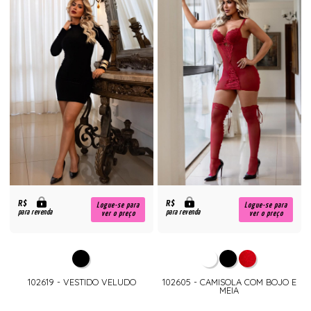
R$
R$
Logue-se para
Logue-se para
para revenda
para revenda
ver o preço
ver o preço
102619 - VESTIDO VELUDO
102605 - CAMISOLA COM BOJO E
MEIA