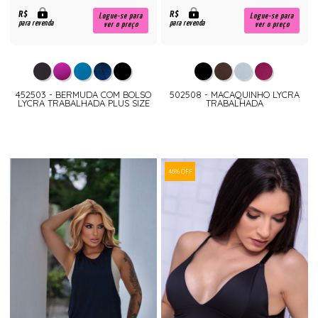
R$
R$
Logue-se para
Logue-se para
para revenda
para revenda
ver o preço
ver o preço
452503 - BERMUDA COM BOLSO
502508 - MACAQUINHO LYCRA
LYCRA TRABALHADA PLUS SIZE
TRABALHADA
46% OFF