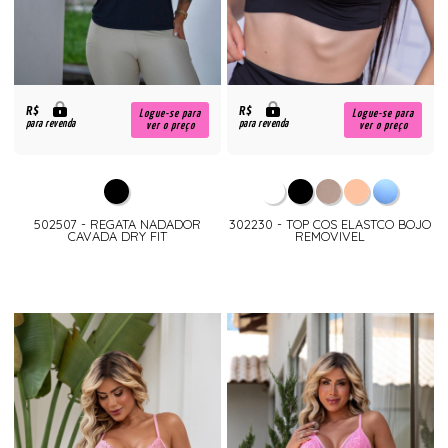
R$
R$
Logue-se para
Logue-se para
para revenda
para revenda
ver o preço
ver o preço
502507 - REGATA NADADOR
302230 - TOP COS ELASTCO BOJO
CAVADA DRY FIT
REMOVIVEL