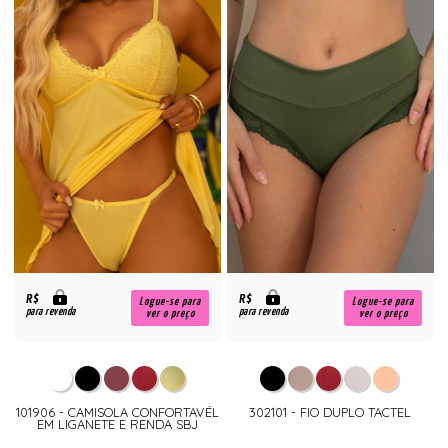
R$
R$
Logue-se para
Logue-se para
para revenda
para revenda
ver o preço
ver o preço
101906 - CAMISOLA CONFORTAVÉL
302101 - FIO DUPLO TACTEL
EM LIGANETE E RENDA SBJ