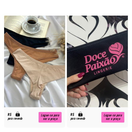
R$
R$
Logue-se para
Logue-se para
para revenda
para revenda
ver o preço
ver o preço