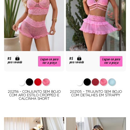
R$
R$
Logue-se para
Logue-se para
para revenda
para revenda
ver o preço
ver o preço
202116 - CONJUNTO SEM BOJO
202105 - TRIJUNTO SEM BOJO
COM ARO ESTILO CROPPED E
COM DETALHES EM STRAPPY
CALCINHA SHORT