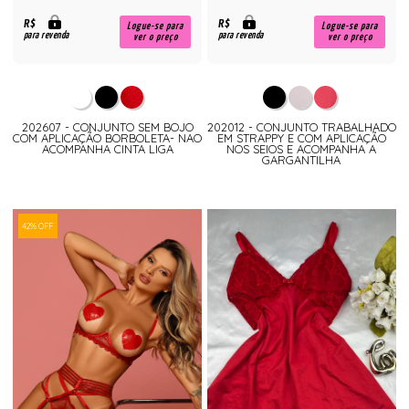
R$
R$
Logue-se para
Logue-se para
para revenda
para revenda
ver o preço
ver o preço
202607 - CONJUNTO SEM BOJO
202012 - CONJUNTO TRABALHADO
COM APLICAÇÃO BORBOLETA- NAO
EM STRAPPY E COM APLICAÇÃO
ACOMPANHA CINTA LIGA
NOS SEIOS E ACOMPANHA A
GARGANTILHA
42% OFF