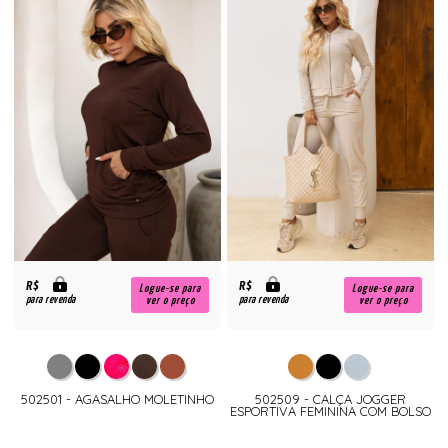
R$
R$
Logue-se para
Logue-se para
para revenda
para revenda
ver o preço
ver o preço
502501 - AGASALHO MOLETINHO
502509 - CALÇA JOGGER
ESPORTIVA FEMININA COM BOLSO