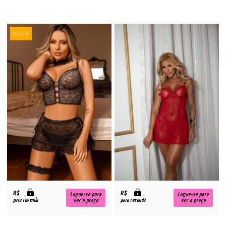
51% OFF
R$
R$
Logue-se para
Logue-se para
para revenda
para revenda
ver o preço
ver o preço