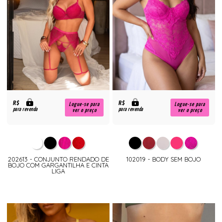
R$
R$
Logue-se para
Logue-se para
para revenda
para revenda
ver o preço
ver o preço
202613 - CONJUNTO RENDADO DE
102019 - BODY SEM BOJO
BOJO COM GARGANTILHA E CINTA
LIGA