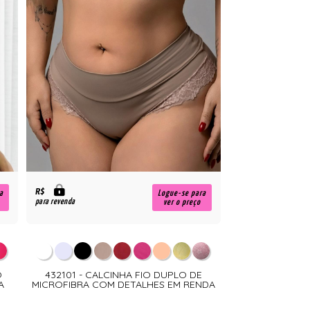
R$
a
Logue-se para
para revenda
ver o preço
O
432101 - CALCINHA FIO DUPLO DE
A
MICROFIBRA COM DETALHES EM RENDA