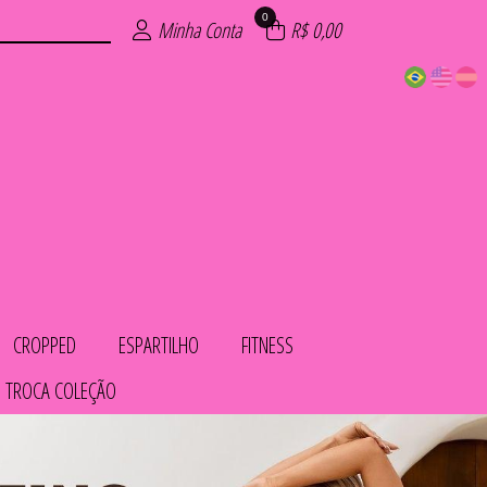
0
Minha Conta
R$ 0,00
CROPPED
ESPARTILHO
FITNESS
 TROCA COLEÇÃO
COS
IOS
LHO
OL
AS
TO
HA
ED
S