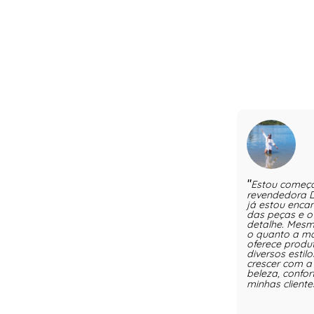
Estou começ
revendedora D
já estou enca
das peças e 
detalhe. Mesmo
o quanto a ma
oferece prod
diversos estil
crescer com a
beleza, confo
minhas cliente