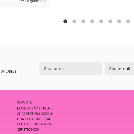
Foz Do Iguaçu/PR
 NOVIDADES E
SUPORTE
DOCE PAIXÃO LINGERIE
CNPJ 08.734.366/0001-04
RUA DOS GOMES , 640
CENTRO, JURUAIA/MG
CEP 37805-000