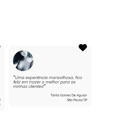
Uma experiência maravilhosa, fico
Com essa tendê
feliz em trazer o melhor para as
aparente, exist
mercado que pod
minhas clientes!
as lingeries de f
de moda íntima
Talita Gomes De Aguiar
compor looks ele
s
São Paulo/SP
Além de melhora
G
feminina na mod
mais comum apo
extravagantes 
festa e fazer a 
vez mais linda!