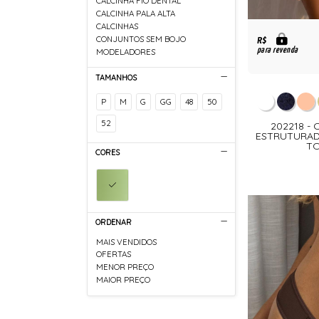
CALCINHA FIO DENTAL
CALCINHA PALA ALTA
CALCINHAS
CONJUNTOS SEM BOJO
R$
para revenda
MODELADORES
TAMANHOS
P
M
G
GG
48
50
52
202218 -
ESTRUTURA
TO
CORES
ORDENAR
MAIS VENDIDOS
OFERTAS
MENOR PREÇO
MAIOR PREÇO