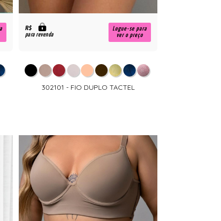
R$
a
Logue-se para
para revenda
ver o preço
302101 - FIO DUPLO TACTEL