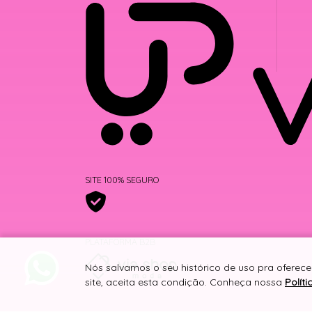
SITE 100% SEGURO
PLATAFORMA B2B
Nós salvamos o seu histórico de uso pra oferec
site, aceita esta condição. Conheça nossa
Polít