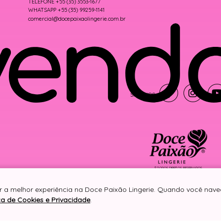
TELEFONE +55 (35) 3553-1677
WHATSAPP +55 (35) 99259-1141
comercial@docepaixaolingerie.com.br
® TODOS DIREITOS RESERVADOS
er a melhor experiência na Doce Paixão Lingerie. Quando você nav
ica de Cookies e Privacidade
.