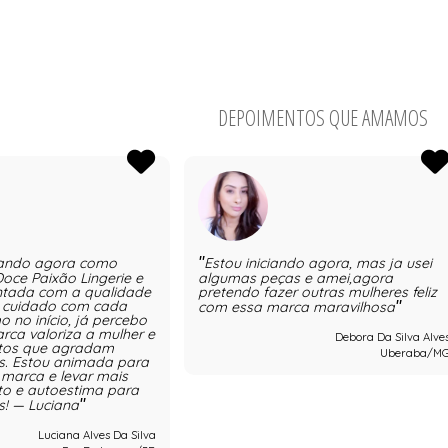
DEPOIMENTOS QUE AMAMOS
ando agora como
Estou iniciando agora, mas ja usei
oce Paixão Lingerie e
algumas peças e amei,agora
ntada com a qualidade
pretendo fazer outras mulheres feliz
o cuidado com cada
com essa marca maravilhosa
 no início, já percebo
rca valoriza a mulher e
Debora Da Silva Alve
utos que agradam
Uberaba/M
os. Estou animada para
 marca e levar mais
rto e autoestima para
s! — Luciana
Luciana Alves Da Silva