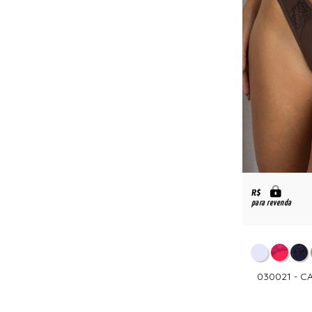
R$
para revenda
030021 - C