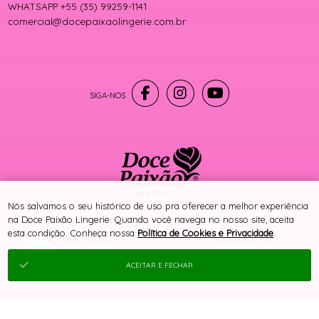
WHATSAPP +55 (35) 99259-1141
comercial@docepaixaolingerie.com.br
® TODOS DIREITOS RESERVADOS
Nós salvamos o seu histórico de uso pra oferecer a melhor experiência
na Doce Paixão Lingerie. Quando você navega no nosso site, aceita
esta condição. Conheça nossa
Política de Cookies e Privacidade
.
SITE 100% SEGURO
PLATAFORMA B2B
ACEITAR E FECHAR