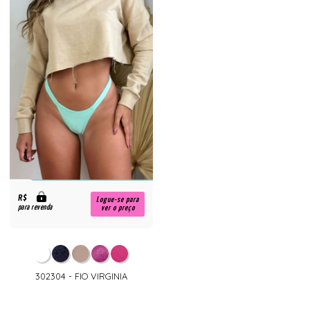
R$
Logue-se para
para revenda
ver o preço
302304 - FIO VIRGINIA