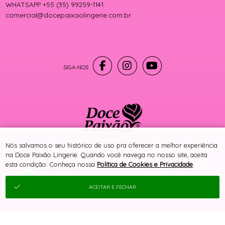
WHATSAPP +55 (35) 99259-1141
comercial@docepaixaolingerie.com.br
® TODOS DIREITOS RESERVADOS
Nós salvamos o seu histórico de uso pra oferecer a melhor experiência
na Doce Paixão Lingerie. Quando você navega no nosso site, aceita
esta condição. Conheça nossa
Política de Cookies e Privacidade
.
SITE 100% SEGURO
PLATAFORMA B2B
ACEITAR E FECHAR