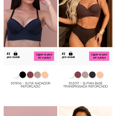
R$
R$
Logue-se para
Logue-se para
para revenda
para revenda
ver o preço
ver o preço
301906 - SUTIÃ NADADOR
302017 - SUTIAN BASE
REFORÇADO
TRANSPASSADA REFORÇADO