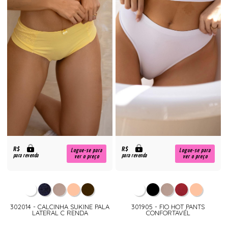
R$
R$
Logue-se para
Logue-se para
para revenda
para revenda
ver o preço
ver o preço
302014 - CALCINHA SUKINE PALA
301905 - FIO HOT PANTS
LATERAL C RENDA
CONFORTAVÉL