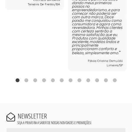
dando meus primeiros
Teixeira De Freitas/BA
passos no
empreendedorismo, e para
começar não poderia ser
com outra marca, Doce
paixão me conquistou como
consumidora e agora como
revendedora. Minhas clientes
com certeza sentirão a
mesma satisfação que eu.
Produtos com qualidade
excelente, modelos lindos e
principalmente
proporcionam conforto e
beleza, simplesmente amo.
Flávia Cristina Osmulzki
Limeira/SP
NEWSLETTER
SEJA A PRIMEIRA A SABER DE NOSSAS NOVIDADES E PROMOÇÕES!