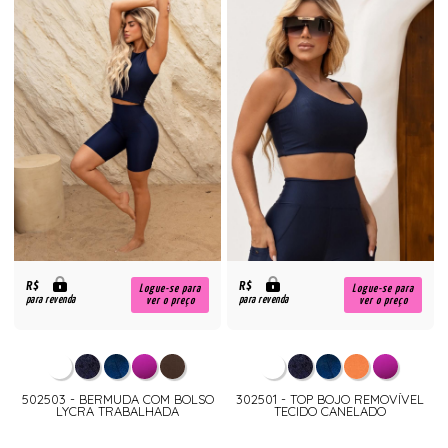
R$
R$
Logue-se para
Logue-se para
para revenda
para revenda
ver o preço
ver o preço
502503 - BERMUDA COM BOLSO
302501 - TOP BOJO REMOVÍVEL
LYCRA TRABALHADA
TECIDO CANELADO