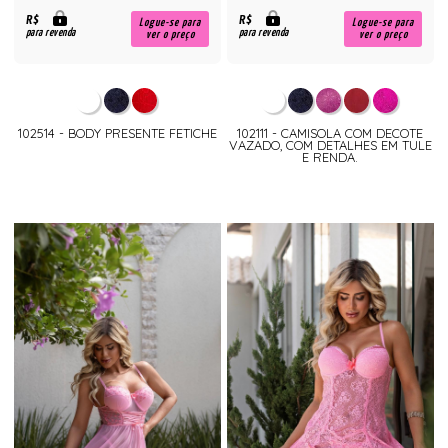
R$
R$
Logue-se para
Logue-se para
para revenda
para revenda
ver o preço
ver o preço
102514 - BODY PRESENTE FETICHE
102111 - CAMISOLA COM DECOTE
VAZADO, COM DETALHES EM TULE
E RENDA.