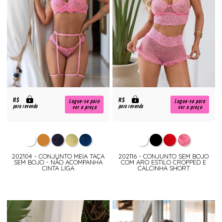
R$
R$
Logue-se para
Logue-se para
para revenda
para revenda
ver o preço
ver o preço
202104 - CONJUNTO MEIA TAÇA
202116 - CONJUNTO SEM BOJO
SEM BOJO - NÃO ACOMPANHA
COM ARO ESTILO CROPPED E
CINTA LIGA
CALCINHA SHORT