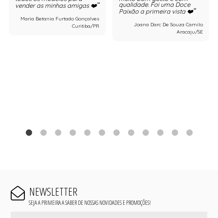
qualidade. Foi uma Doce
vender as minhas amigas ❤️
Paixão a primeira vista ❤️
Maria Betania Furtado Gonçalves
Joana Darc De Souza Camilo
Curitiba/PR
Aracaju/SE
NEWSLETTER
SEJA A PRIMEIRA A SABER DE NOSSAS NOVIDADES E PROMOÇÕES!