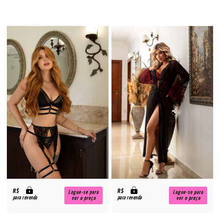
R$
R$
Logue-se para
Logue-se para
para revenda
para revenda
ver o preço
ver o preço