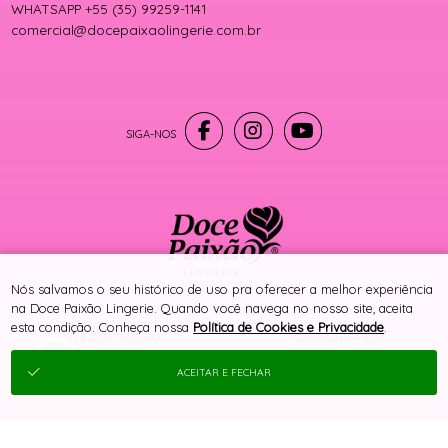
WHATSAPP +55 (35) 99259-1141
comercial@docepaixaolingerie.com.br
® TODOS DIREITOS RESERVADOS
Nós salvamos o seu histórico de uso pra oferecer a melhor experiência
na Doce Paixão Lingerie. Quando você navega no nosso site, aceita
esta condição. Conheça nossa
Política de Cookies e Privacidade
.
SITE 100% SEGURO
PLATAFORMA B2B
ACEITAR E FECHAR