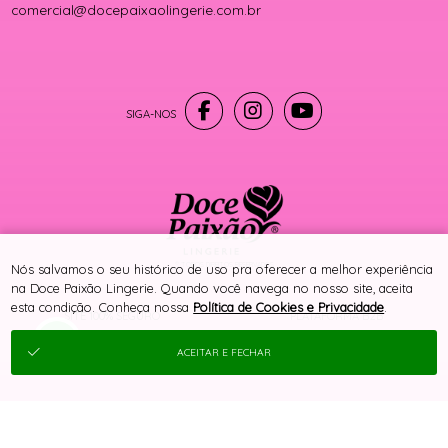
comercial@docepaixaolingerie.com.br
® TODOS DIREITOS RESERVADOS
Nós salvamos o seu histórico de uso pra oferecer a melhor experiência
na Doce Paixão Lingerie. Quando você navega no nosso site, aceita
esta condição. Conheça nossa
Política de Cookies e Privacidade
.
SITE 100% SEGURO
PLATAFORMA B2B
ACEITAR E FECHAR