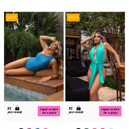
62% OFF
50% OFF
R$
R$
Logue-se para
Logue-se para
para revenda
para revenda
ver o preço
ver o preço