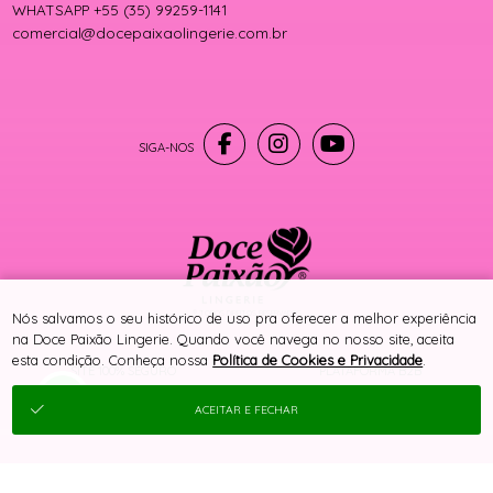
WHATSAPP +55 (35) 99259-1141
comercial@docepaixaolingerie.com.br
® TODOS DIREITOS RESERVADOS
Nós salvamos o seu histórico de uso pra oferecer a melhor experiência
na Doce Paixão Lingerie. Quando você navega no nosso site, aceita
esta condição. Conheça nossa
Política de Cookies e Privacidade
.
SITE 100% SEGURO
PLATAFORMA B2B
ACEITAR E FECHAR